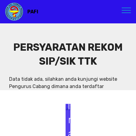
PAFI
PERSYARATAN REKOM
SIP/SIK TTK
S
e
Data tidak ada, silahkan anda kunjungi website
Pengurus Cabang dimana anda terdaftar
m
i
n
a