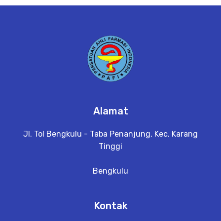
e
t
a
il
Alamat
Jl. Tol Bengkulu - Taba Penanjung, Kec. Karang
Tinggi
Bengkulu
Kontak